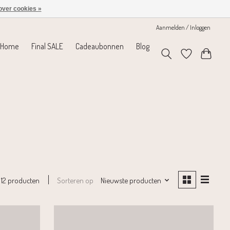
over cookies »
Aanmelden / Inloggen
Home
Final SALE
Cadeaubonnen
Blog
Sorteren op
Nieuwste producten
12 producten