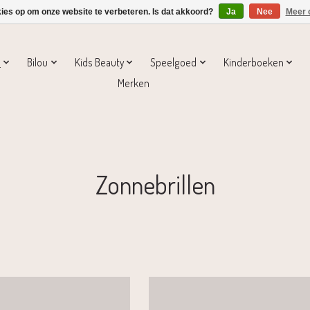
kies op om onze website te verbeteren. Is dat akkoord?
Ja
Nee
Meer 
s
Bilou
Kids Beauty
Speelgoed
Kinderboeken
Merken
Zonnebrillen