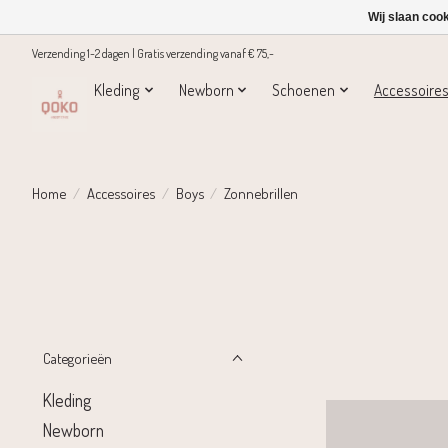
Wij slaan coo
Verzending 1-2 dagen | Gratis verzending vanaf € 75,-
Kleding
Newborn
Schoenen
Accessoire
Home
/
Accessoires
/
Boys
/
Zonnebrillen
Categorieën
Kleding
Newborn