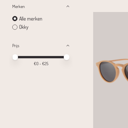
Merken
Alle merken
Okky
Prijs
Minimale prijswaarde
Price maximum value
€
0
- €
25