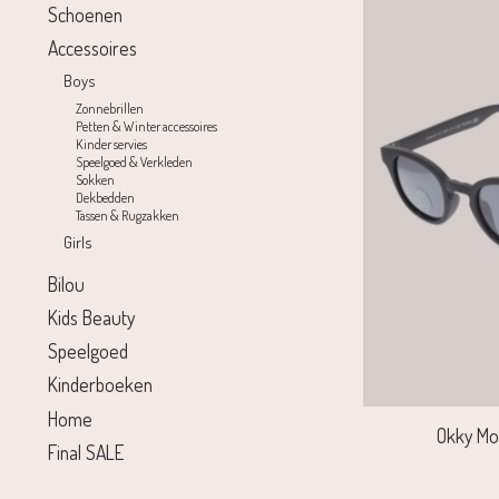
Schoenen
Accessoires
Boys
Zonnebrillen
Petten & Winter accessoires
Kinder servies
Speelgoed & Verkleden
Sokken
Dekbedden
Tassen & Rugzakken
Girls
Bilou
Kids Beauty
Speelgoed
Kinderboeken
Home
Okky Mo
Final SALE