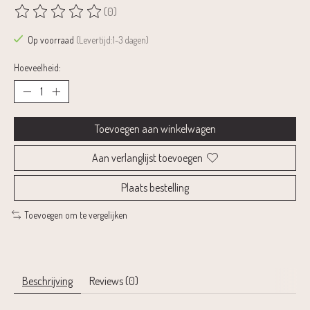
(0)
De beoordeling van dit product is
0
van de 5
Op voorraad
(Levertijd:1-3 dagen)
Hoeveelheid:
Toevoegen aan winkelwagen
Aan verlanglijst toevoegen
Plaats bestelling
Toevoegen om te vergelijken
Beschrijving
Reviews (0)