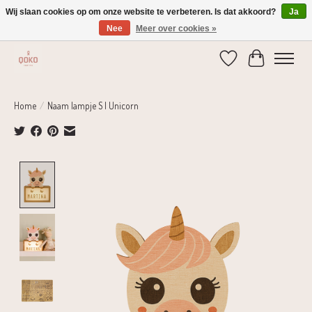
Wij slaan cookies op om onze website te verbeteren. Is dat akkoord?
Ja
Nee
Meer over cookies »
Verzending 1-2 dagen | Gratis verzending vanaf € 75,-
Verlanglijst
Winkelwage
Home
/
Naam lampje S | Unicorn
Product image slideshow Items